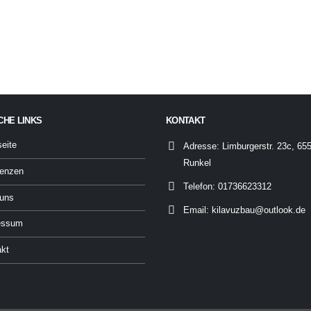
CHE LINKS
KONTAKT
seite
Adresse:
Limburgerstr. 23c, 65
Runkel
renzen
Telefon:
01736623312
 uns
Email:
kilavuzbau@outlook.de
essum
akt