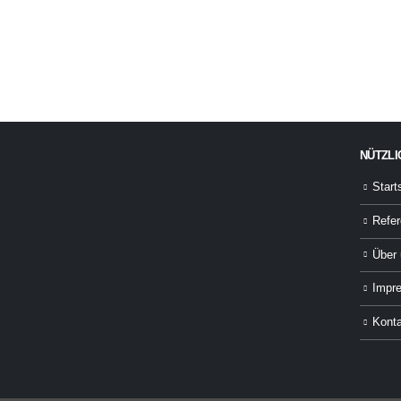
NÜTZLI
Start
Refe
Über
Impr
Kont