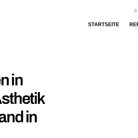
STARTSEITE
RE
n in
sthetik
and in