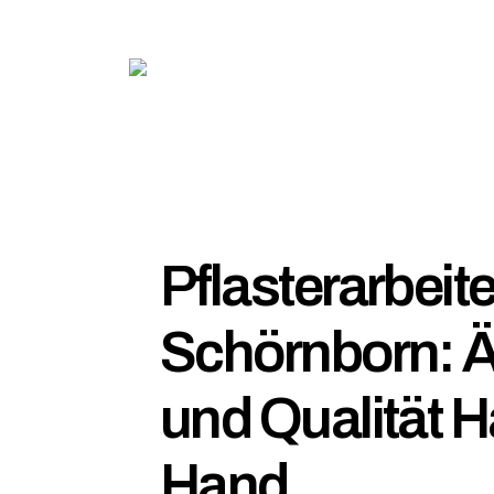
Pflasterarbeite
Schörnborn: Ä
und Qualität H
Hand