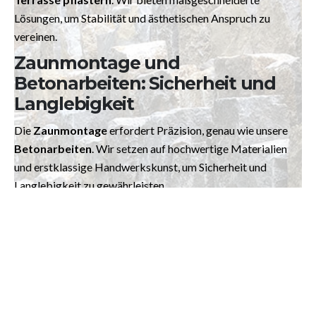
Lösungen, um Stabilität und ästhetischen Anspruch zu
vereinen.
Zaunmontage und
Betonarbeiten: Sicherheit und
Langlebigkeit
Die
Zaunmontage
erfordert Präzision, genau wie unsere
Betonarbeiten
. Wir setzen auf hochwertige Materialien
und erstklassige Handwerkskunst, um Sicherheit und
Langlebigkeit zu gewährleisten.
Treppenstufen,
Terrassenplatten und
Pflastersteine: Details, die den
Unterschied machen
Kleine Details machen oft den großen Unterschied. Von