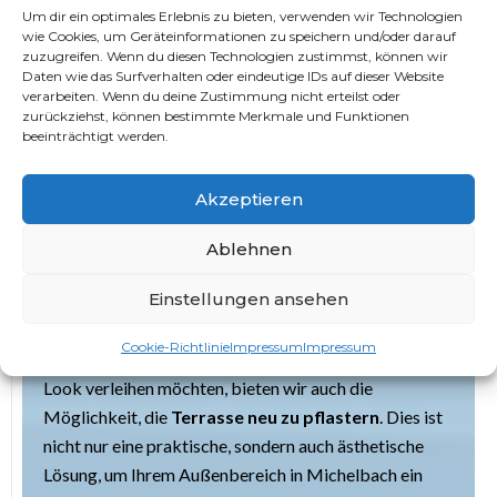
Um dir ein optimales Erlebnis zu bieten, verwenden wir Technologien
Funktionalität vereint
wie Cookies, um Geräteinformationen zu speichern und/oder darauf
zuzugreifen. Wenn du diesen Technologien zustimmst, können wir
Treppenstufen auf der Terrasse erfüllen nicht nur einen
Daten wie das Surfverhalten oder eindeutige IDs auf dieser Website
funktionalen Zweck, sondern tragen auch maßgeblich
verarbeiten. Wenn du deine Zustimmung nicht erteilst oder
zurückziehst, können bestimmte Merkmale und Funktionen
zur ästhetischen Gestaltung bei. Unser Team setzt
beeinträchtigt werden.
Treppenstufen
präzise, um eine harmonische
Verbindung zwischen verschiedenen Ebenen Ihrer
Akzeptieren
Terrasse in Michelbach
zu schaffen.
Terrasse neu pflastern in
Ablehnen
Michelbach: Frischer Look für
Einstellungen ansehen
Ihren Außenbereich
Cookie-Richtlinie
Impressum
Impressum
Wenn Sie Ihrer Terrasse in Michelbach einen frischen
Look verleihen möchten, bieten wir auch die
Möglichkeit, die
Terrasse neu zu pflastern
. Dies ist
nicht nur eine praktische, sondern auch ästhetische
Lösung, um Ihrem Außenbereich in Michelbach ein