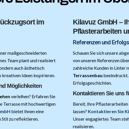
 Rückzugsort im
Kilavuz GmbH – Ih
Pflasterarbeiten 
Referenzen und Erfolg
einer maßgeschneiderten
Schauen Sie sich unsere abge
nes Team plant und realisiert
von unseren Referenzen übe
sondern auch ästhetisch
zahlreiche Kunden in Linter 
 kreativen Ideen inspirieren.
Terrassenbau
beeindruckt. 
Erfolgsgeschichten.
und Möglichkeiten
Kontaktieren Sie uns f
sehen
verleihen? Erfahren Sie
re Terrasse mit hochwertigen
Bereit, Ihre Pflasterarbeit
 GmbH
bietet Ihnen eine
lassen?
Kontaktieren Sie 
Stil zu reflektieren.
Unser engagiertes Team steh
realisieren.