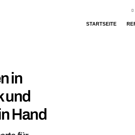
STARTSEITE
RE
n in
k und
 in Hand