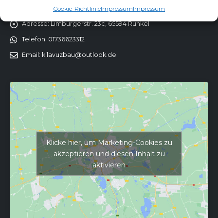
KONTAKT
Cookie-Richtlinie
Impressum
Impressum
Adresse:
Limburgerstr. 23c, 65594 Runkel
Telefon:
01736623312
Email:
kilavuzbau@outlook.de
Klicke hier, um Marketing-Cookies zu
akzeptieren und diesen Inhalt zu
aktivieren