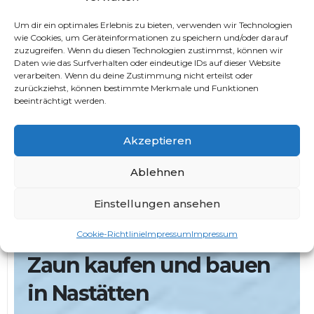
Baggerarbeiten
erfordern Präzision und
Fachkenntnisse. Bei
Kilavuz GmbH
verfügen wir über
Um dir ein optimales Erlebnis zu bieten, verwenden wir Technologien
modernste Ausrüstung und erfahrene Fachleute, um
wie Cookies, um Geräteinformationen zu speichern und/oder darauf
zuzugreifen. Wenn du diesen Technologien zustimmst, können wir
Baggerarbeiten effizient und professionell
Daten wie das Surfverhalten oder eindeutige IDs auf dieser Website
durchzuführen.
verarbeiten. Wenn du deine Zustimmung nicht erteilst oder
zurückziehst, können bestimmte Merkmale und Funktionen
Trockenmauern bauen in
beeinträchtigt werden.
Nastätten
Akzeptieren
Die Ästhetik von
Trockenmauern
verleiht Ihrem
Ablehnen
Garten einen besonderen Charme. Unsere Experten
bei
Kilavuz GmbH
beherrschen die Kunst des
Einstellungen ansehen
Trockenmauern-Baus und schaffen beeindruckende
Cookie-Richtlinie
Impressum
Impressum
Strukturen.
Zaun kaufen und bauen
in Nastätten