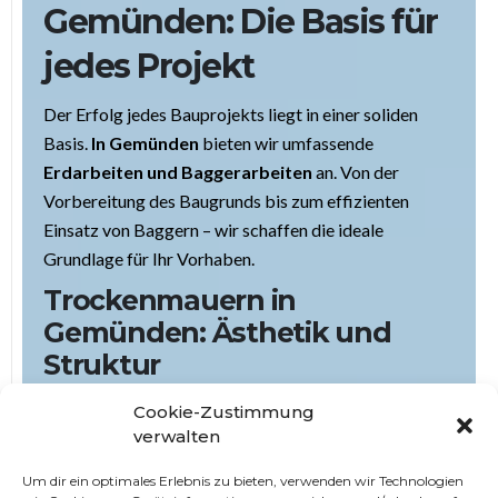
Gemünden
: Die Basis für
jedes Projekt
Der Erfolg jedes Bauprojekts liegt in einer soliden
Basis.
In Gemünden
bieten wir umfassende
Erdarbeiten und Baggerarbeiten
an. Von der
Vorbereitung des Baugrunds bis zum effizienten
Einsatz von Baggern – wir schaffen die ideale
Grundlage für Ihr Vorhaben.
Trockenmauern
in
Gemünden
: Ästhetik und
Struktur
Unsere Expertise im Bau von
Trockenmauern
vereint
Cookie-Zustimmung
Ästhetik und Struktur. Wir setzen nicht nur Mauern,
verwalten
sondern schaffen architektonische Elemente, die
Um dir ein optimales Erlebnis zu bieten, verwenden wir Technologien
Ihrem Garten eine einzigartige Note verleihen. Die