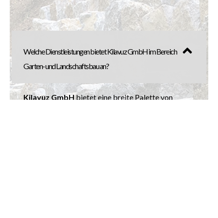
Welche Dienstleistungen bietet Kilavuz GmbH im Bereich
Garten- und Landschaftsbau an?
Kilavuz GmbH
bietet eine breite Palette von
Dienstleistungen, darunter
Gartenbau, Galabau,
Pflasterarbeiten, Erdarbeiten, Baggerarbeiten,
Trockenmauernbau, Abbrucharbeiten,
Zaunbau, Carport-Fundament,
Asphaltarbeiten und vieles mehr.
Warum ist die Gestaltung von Trockenmauern ein
wichtiger Aspekt im Garten- und Landschaftsbau?