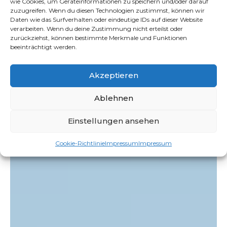
wie Cookies, um Geräteinformationen zu speichern und/oder darauf
Verlegung von Trockenmauersteinen erfolgt mit
zuzugreifen. Wenn du diesen Technologien zustimmst, können wir
Daten wie das Surfverhalten oder eindeutige IDs auf dieser Website
Präzision und Liebe zum Detail.
verarbeiten. Wenn du deine Zustimmung nicht erteilst oder
zurückziehst, können bestimmte Merkmale und Funktionen
Abbrucharbeiten
in
beeinträchtigt werden.
Gemünden
: Raum für Neues
schaffen
Akzeptieren
Wenn es darum geht, Raum für Neues zu schaffen, sind
Ablehnen
wir Ihre
Profis für Abbrucharbeiten
. Wir führen
diese Aufgaben effizient und sicher durch, um Platz für
Einstellungen ansehen
neue Projekte und Ideen zu schaffen.
Cookie-Richtlinie
Impressum
Impressum