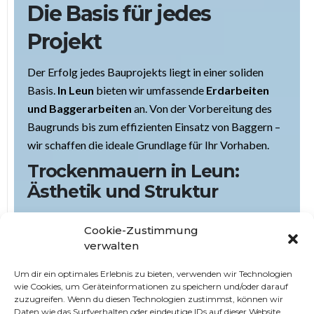
Die Basis für jedes
Projekt
Der Erfolg jedes Bauprojekts liegt in einer soliden
Basis.
In Leun
bieten wir umfassende
Erdarbeiten
und Baggerarbeiten
an. Von der Vorbereitung des
Baugrunds bis zum effizienten Einsatz von Baggern –
wir schaffen die ideale Grundlage für Ihr Vorhaben.
Trockenmauern
in Leun
:
Ästhetik und Struktur
Unsere Expertise im Bau von
Trockenmauern
vereint
Cookie-Zustimmung
Ästhetik und Struktur. Wir setzen nicht nur Mauern,
verwalten
sondern schaffen architektonische Elemente, die
Ihrem Garten eine einzigartige Note verleihen. Die
Um dir ein optimales Erlebnis zu bieten, verwenden wir Technologien
wie Cookies, um Geräteinformationen zu speichern und/oder darauf
Verlegung von Trockenmauersteinen erfolgt mit
zuzugreifen. Wenn du diesen Technologien zustimmst, können wir
Präzision und Liebe zum Detail.
Daten wie das Surfverhalten oder eindeutige IDs auf dieser Website