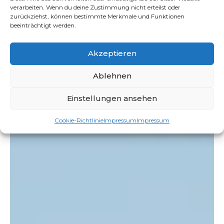
verarbeiten. Wenn du deine Zustimmung nicht erteilst oder
Abbrucharbeiten
in Leun
:
zurückziehst, können bestimmte Merkmale und Funktionen
beeinträchtigt werden.
Raum für Neues schaffen
Wenn es darum geht, Raum für Neues zu schaffen, sind
Akzeptieren
wir Ihre
Profis für Abbrucharbeiten
. Wir führen
diese Aufgaben effizient und sicher durch, um Platz für
Ablehnen
neue Projekte und Ideen zu schaffen.
Einstellungen ansehen
Cookie-Richtlinie
Impressum
Impressum