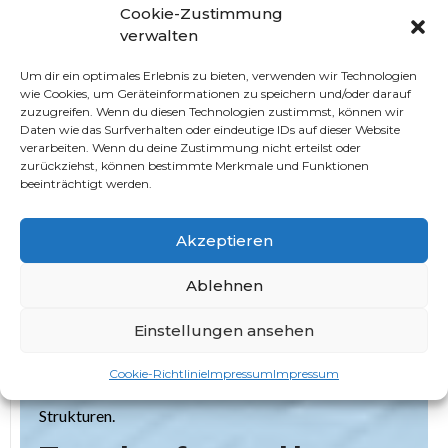
Cookie-Zustimmung
Gackenbach
verwalten
Um dir ein optimales Erlebnis zu bieten, verwenden wir Technologien
Baggerarbeiten
erfordern Präzision und
wie Cookies, um Geräteinformationen zu speichern und/oder darauf
Fachkenntnisse. Bei
Kilavuz GmbH
verfügen wir über
zuzugreifen. Wenn du diesen Technologien zustimmst, können wir
Daten wie das Surfverhalten oder eindeutige IDs auf dieser Website
modernste Ausrüstung und erfahrene Fachleute, um
verarbeiten. Wenn du deine Zustimmung nicht erteilst oder
Baggerarbeiten effizient und professionell
zurückziehst, können bestimmte Merkmale und Funktionen
beeinträchtigt werden.
durchzuführen.
Trockenmauern bauen in
Akzeptieren
Gackenbach
Ablehnen
Die Ästhetik von
Trockenmauern
verleiht Ihrem
Einstellungen ansehen
Garten einen besonderen Charme. Unsere Experten
bei
Kilavuz GmbH
beherrschen die Kunst des
Cookie-Richtlinie
Impressum
Impressum
Trockenmauern-Baus und schaffen beeindruckende
Strukturen.