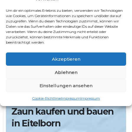
Baggerarbeiten
erfordern Präzision und
Fachkenntnisse. Bei
Kilavuz GmbH
verfügen wir über
Um dir ein optimales Erlebnis zu bieten, verwenden wir Technologien
modernste Ausrüstung und erfahrene Fachleute, um
wie Cookies, um Geräteinformationen zu speichern und/oder darauf
zuzugreifen. Wenn du diesen Technologien zustimmst, können wir
Baggerarbeiten effizient und professionell
Daten wie das Surfverhalten oder eindeutige IDs auf dieser Website
durchzuführen.
verarbeiten. Wenn du deine Zustimmung nicht erteilst oder
zurückziehst, können bestimmte Merkmale und Funktionen
Trockenmauern bauen in
beeinträchtigt werden.
Eitelborn
Akzeptieren
Die Ästhetik von
Trockenmauern
verleiht Ihrem
Ablehnen
Garten einen besonderen Charme. Unsere Experten
bei
Kilavuz GmbH
beherrschen die Kunst des
Einstellungen ansehen
Trockenmauern-Baus und schaffen beeindruckende
Cookie-Richtlinie
Impressum
Impressum
Strukturen.
Zaun kaufen und bauen
in Eitelborn